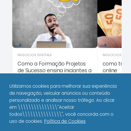
NEGOCIOS DIGIT
NEGOCIOS DIGITAIS
como trab
Como a Formação Projetos
online
de Sucesso ensina iniciantes a
dominar o SEO com
Inteligência Artificial
Utilizamos cookies para melhorar sua experiência
de navegação, veicular anúncios ou conteúdo
personalizado e analisar nosso tráfego. Ao clicar
em \\\\\\\\\\\\\\\"Aceitar
todos\\\\\\\\\\\\\\\", você concorda com o
uso de cookies.
Política de Cookies
Copyright © 2025 Todos os Direitos Reservados