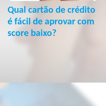
Qual cartão de crédito
é fácil de aprovar com
score baixo?