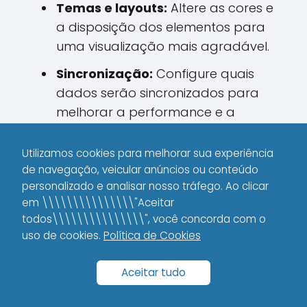
Temas e layouts:
Altere as cores e
a disposição dos elementos para
uma visualização mais agradável.
Sincronização:
Configure quais
dados serão sincronizados para
melhorar a performance e a
responsividade.
Utilizamos cookies para melhorar sua experiência
de navegação, veicular anúncios ou conteúdo
Gerencie Armazenamento e
personalizado e analisar nosso tráfego. Ao clicar
Memória
em \\\\\\\\\\\\\\\"Aceitar
todos\\\\\\\\\\\\\\\", você concorda com o
Aplicativos, principalmente os mais
uso de cookies.
Política de Cookies
robustos, podem ocupar bastante
espaço e memória do dispositivo. Para
Aceitar tudo
evitar lentidão e travamentos, considere
as seguintes práticas: