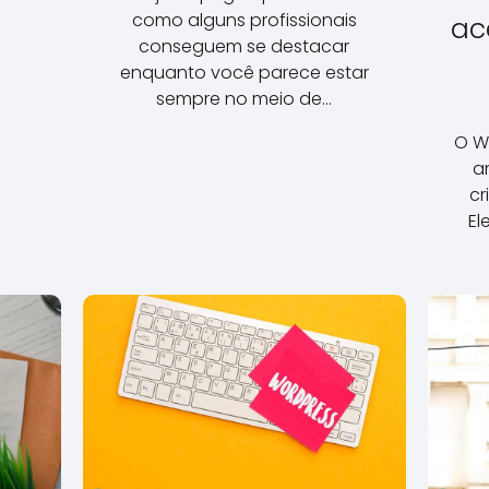
como alguns profissionais
ac
conseguem se destacar
enquanto você parece estar
sempre no meio de…
O W
a
cr
El