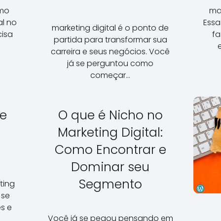
omo
mar
al no
Essa
marketing digital é o ponto de
cisa
f
partida para transformar sua
carreira e seus negócios. Você
já se perguntou como
começar…
de
O que é Nicho no
Marketing Digital:
Como Encontrar e
Dominar seu
Segmento
ting
 se
s e
Você já se pegou pensando em