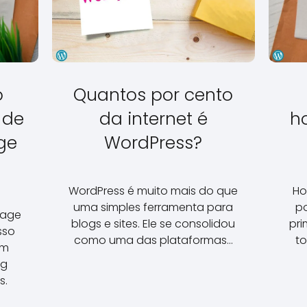
o
Quantos por cento
 de
da internet é
h
ge
WordPress?
WordPress é muito mais do que
Ho
uma simples ferramenta para
p
page
blogs e sites. Ele se consolidou
pri
sso
como uma das plataformas…
t
em
ng
s.