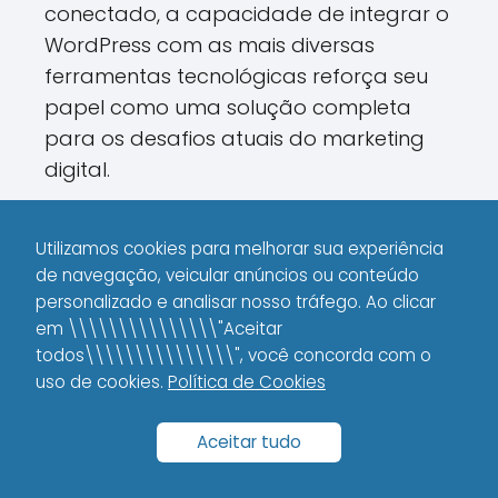
conectado, a capacidade de integrar o
WordPress com as mais diversas
ferramentas tecnológicas reforça seu
papel como uma solução completa
para os desafios atuais do marketing
digital.
Comunidade,
Utilizamos cookies para melhorar sua experiência
de navegação, veicular anúncios ou conteúdo
Documentação e Suporte
personalizado e analisar nosso tráfego. Ao clicar
em \\\\\\\\\\\\\\\"Aceitar
Um dos pontos mais fortes do
todos\\\\\\\\\\\\\\\", você concorda com o
WordPress é a sólida comunidade que o
uso de cookies.
Política de Cookies
cerca. Essa rede global de usuários,
desenvolvedores e entusiastas contribui
Aceitar tudo
para a melhoria contínua da