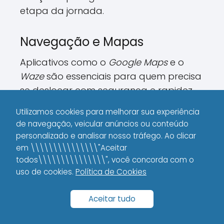
etapa da jornada.
Navegação e Mapas
Aplicativos como o
Google Maps
e o
Waze
são essenciais para quem precisa
se deslocar com segurança e rapidez.
Eles não apenas traçam rotas, mas
Utilizamos cookies para melhorar sua experiência
também fornecem informações em
de navegação, veicular anúncios ou conteúdo
tempo real sobre trânsito, acidentes e
personalizado e analisar nosso tráfego. Ao clicar
obras. Entre as funcionalidades mais
em \\\\\\\\\\\\\\\"Aceitar
valiosas, destacam-se:
todos\\\\\\\\\\\\\\\", você concorda com o
uso de cookies.
Política de Cookies
Rotas otimizadas
para evitar
congestionamentos;
Aceitar tudo
Alertas em tempo real
sobre