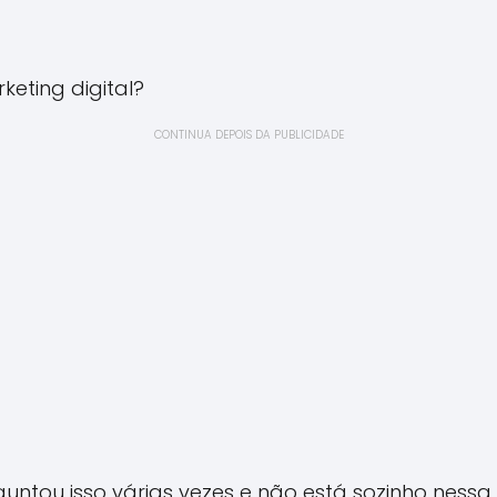
keting digital?
CONTINUA DEPOIS DA PUBLICIDADE
guntou isso várias vezes e não está sozinho nessa