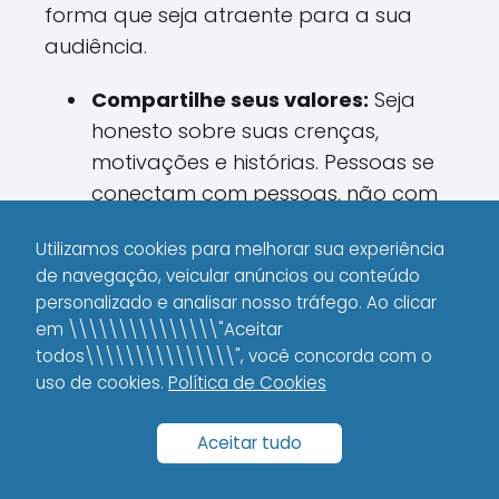
forma que seja atraente para a sua
audiência.
Compartilhe seus valores:
Seja
honesto sobre suas crenças,
motivações e histórias. Pessoas se
conectam com pessoas, não com
marcas perfeitas e sem
Utilizamos cookies para melhorar sua experiência
personalidade.
de navegação, veicular anúncios ou conteúdo
Defina sua voz:
Seja consistente no
personalizado e analisar nosso tráfego. Ao clicar
em \\\\\\\\\\\\\\\"Aceitar
tom e na forma de se comunicar.
todos\\\\\\\\\\\\\\\", você concorda com o
Se você é mais direto e sem rodeios,
uso de cookies.
Política de Cookies
mantenha essa linha – a
autenticidade atrai os que
Aceitar tudo
realmente se identificam com o que
você representa.