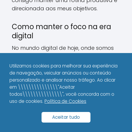
consigo manter uma rotina produtiva e
direcionada aos meus objetivos.
Como manter o foco na era
digital
No mundo digital de hoje, onde somos
constantemente bombardeados por
informações, manter o foco é um
Utilizamos cookies para melhorar sua experiência
desafio constante.
de navegação, veicular anúncios ou conteúdo
personalizado e analisar nosso tráfego. Ao clicar
Para mim, o segredo é definir
em \\\\\\\\\\\\\\\"Aceitar
todos\\\\\\\\\\\\\\\", você concorda com o
claramente quais são minhas
uso de cookies.
Política de Cookies
prioridades e manter um ambiente
controlado, mesmo que virtualmente.
Aceitar tudo
Dicas para manter o foco: