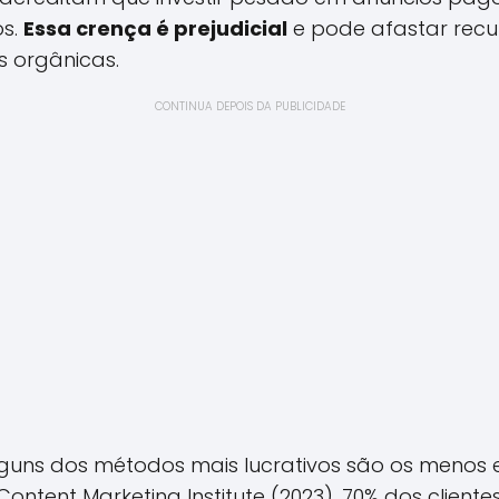
os.
Essa crença é prejudicial
e pode afastar recu
s orgânicas.
CONTINUA DEPOIS DA PUBLICIDADE
guns dos métodos mais lucrativos são os menos 
ontent Marketing Institute (2023), 70% dos client