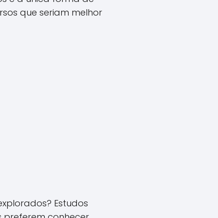
rsos que seriam melhor
explorados? Estudos
es preferem conhecer