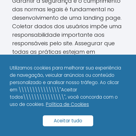
Garantir a segurança e o cumprimento
das normas legais é fundamental no
desenvolvimento de uma landing page.
Coletar dados dos usuários impõe uma
responsabilidade importante aos
responsáveis pelo site. Assegurar que
todas as práticas estejam em
conformidade com a legislação vigente
Utilizamos cookies para melhorar sua experiência
é imprescindível.
de navegação, veicular anúncios ou conteúdo
personalizado e analisar nosso tráfego. Ao clicar
Ao utilizar o WordPress, é importante
em \\\\\\\\\\\\\\\"Aceitar
manter o ambiente sempre atualizado.
todos\\\\\\\\\\\\\\\", você concorda com o
Atualizações regulares evitam
uso de cookies.
Política de Cookies
vulnerabilidades e reforçam a
segurança. Investir em plugins de
Aceitar tudo
segurança pode prevenir ataques e
perdas de dados importantes.