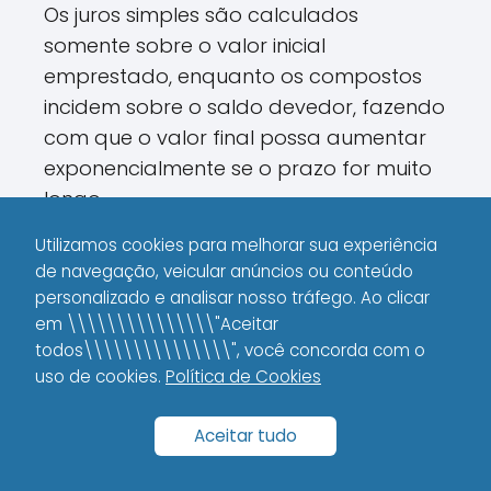
Os juros simples são calculados
somente sobre o valor inicial
emprestado, enquanto os compostos
incidem sobre o saldo devedor, fazendo
com que o valor final possa aumentar
exponencialmente se o prazo for muito
longo.
Utilizamos cookies para melhorar sua experiência
Essa distinção pode mudar totalmente
de navegação, veicular anúncios ou conteúdo
o valor total pago. Por exemplo, se você
personalizado e analisar nosso tráfego. Ao clicar
pegar R$ 10 mil com uma taxa de 2,5%
em \\\\\\\\\\\\\\\"Aceitar
ao mês em juros simples durante 12
todos\\\\\\\\\\\\\\\", você concorda com o
meses, você pagaria cerca de R$ 3.000
uso de cookies.
Política de Cookies
de juros no total. Já com juros
compostos, o valor pode subir para
Aceitar tudo
mais de R$ 3.500, dependendo da