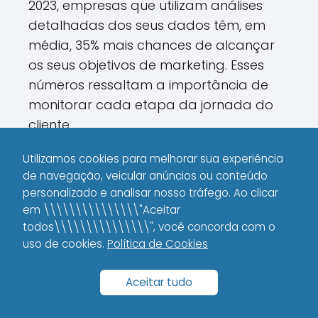
2023, empresas que utilizam análises
detalhadas dos seus dados têm, em
média, 35% mais chances de alcançar
os seus objetivos de marketing. Esses
números ressaltam a importância de
monitorar cada etapa da jornada do
cliente.
Utilize ferramentas que permitam
Utilizamos cookies para melhorar sua experiência
de navegação, veicular anúncios ou conteúdo
acompanhar desde o tráfego do site
personalizado e analisar nosso tráfego. Ao clicar
até o comportamento dos usuários, de
em \\\\\\\\\\\\\\\"Aceitar
forma que você possa tomar decisões
todos\\\\\\\\\\\\\\\", você concorda com o
embasadas e evitar desperdícios.
uso de cookies.
Política de Cookies
Principais Métricas a Serem
Aceitar tudo
Monitoradas