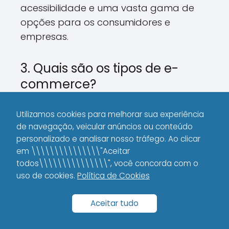
acessibilidade e uma vasta gama de
opções para os consumidores e
empresas.
3. Quais são os tipos de e-
commerce?
B2C
(Business to Consumer):
Utilizamos cookies para melhorar sua experiência
empresas vendem diretamente
de navegação, veicular anúncios ou conteúdo
para consumidores.
personalizado e analisar nosso tráfego. Ao clicar
em \\\\\\\\\\\\\\\"Aceitar
B2B
(Business to Business): negócios
todos\\\\\\\\\\\\\\\", você concorda com o
vendem para outros negócios.
uso de cookies.
Política de Cookies
C2C
(Consumer to Consumer):
consumidores vendem para outros
Aceitar tudo
consumidores.