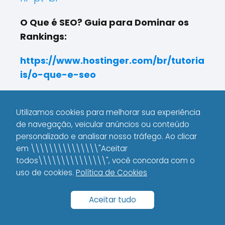
O Que é SEO? Guia para Dominar os
Rankings:
https://www.hostinger.com/br/tutoria
is/o-que-e-seo
O que é Google SERP e
O que é Favicon e para
Utilizamos cookies para melhorar sua experiência
para que serve?
que serve?
de navegação, veicular anúncios ou conteúdo
personalizado e analisar nosso tráfego. Ao clicar
em \\\\\\\\\\\\\\\"Aceitar
todos\\\\\\\\\\\\\\\", você concorda com o
uso de cookies.
Política de Cookies
Aceitar tudo