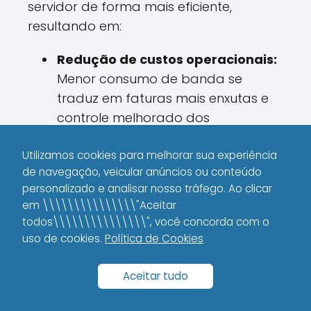
servidor de forma mais eficiente,
resultando em:
Redução de custos operacionais:
Menor consumo de banda se
traduz em faturas mais enxutas e
controle melhorado dos
investimentos em infraestrutura.
Utilizamos cookies para melhorar sua experiência
Melhor desempenho do servidor:
de navegação, veicular anúncios ou conteúdo
Com um tráfego controlado e
personalizado e analisar nosso tráfego. Ao clicar
genuíno, seu servidor opera de
em \\\\\\\\\\\\\\\"Aceitar
todos\\\\\\\\\\\\\\\", você concorda com o
maneira mais estável,
uso de cookies.
Política de Cookies
proporcionando uma experiência
positiva para os usuários.
Aceitar tudo
Melhoria da Experiência do