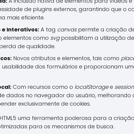
da:
A inclusão nativa de elementos para vídeos 
cessidade de plugins externos, garantindo que o c
a mais eficiente.
e Interativos:
A tag
canvas
permite a criação de
nto elementos como
svg
possibilitam a utilização d
 perda de qualidade.
cos:
Novos atributos e elementos, tais como
plac
 usabilidade dos formulários e proporcionam u
cal:
Com recursos como o
localStorage
e
sessio
e dados no navegador do usuário, melhorando 
ender exclusivamente de cookies.
o HTML5 uma ferramenta poderosa para a criaçã
 otimizadas para os mecanismos de busca.