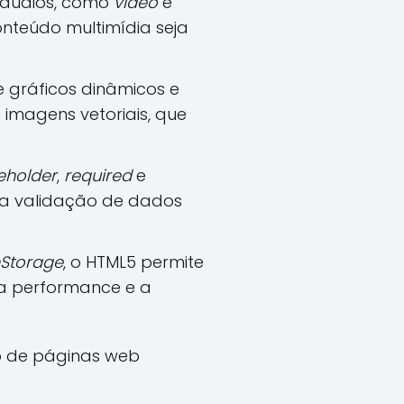
e áudios, como
video
e
onteúdo multimídia seja
 gráficos dinâmicos e
e imagens vetoriais, que
eholder
,
required
e
ma validação de dados
nStorage
, o HTML5 permite
a performance e a
o de páginas web