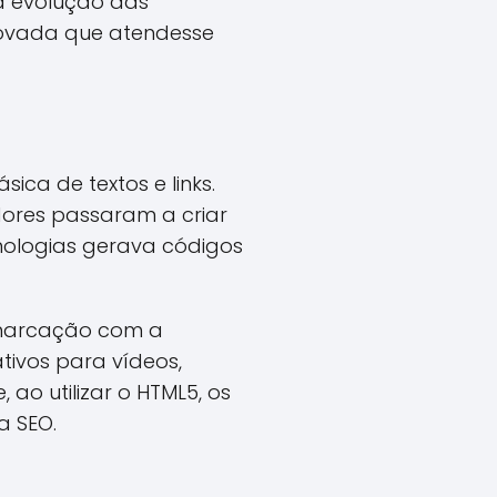
a evolução das
enovada que atendesse
ica de textos e links.
dores passaram a criar
cnologias gerava códigos
e marcação com a
tivos para vídeos,
 ao utilizar o HTML5, os
a SEO.