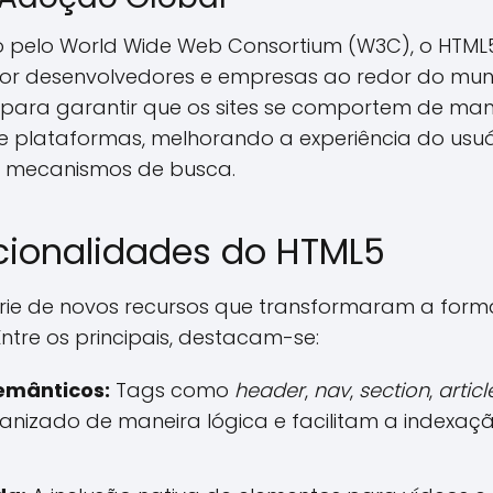
 pelo World Wide Web Consortium (W3C), o HTM
 desenvolvedores e empresas ao redor do mun
l para garantir que os sites se comportem de man
e plataformas, melhorando a experiência do usuá
m mecanismos de busca.
ncionalidades do HTML5
rie de novos recursos que transformaram a form
tre os principais, destacam-se:
emânticos:
Tags como
header
,
nav
,
section
,
articl
anizado de maneira lógica e facilitam a indexa