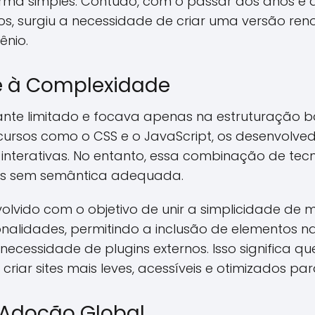
rma simples. Contudo, com o passar dos anos e 
os, surgiu a necessidade de criar uma versão r
ênio.
e à Complexidade
ante limitado e focava apenas na estruturação bás
ursos como o CSS e o JavaScript, os desenvolve
e interativas. No entanto, essa combinação de te
es sem semântica adequada.
nvolvido com o objetivo de unir a simplicidade d
nalidades, permitindo a inclusão de elementos na
necessidade de plugins externos. Isso significa que,
iar sites mais leves, acessíveis e otimizados par
 Adoção Global