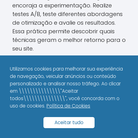
encoraja a experimentação. Realize
testes A/B, teste diferentes abordagens
de otimização e avalie os resultados.
Essa prática permite descobrir quais
técnicas geram o melhor retorno para o
seu site.
Integre a Equipe de Marketing
Utilizamos cookies para melhorar sua experiência
Digital
de navegação, veicular anúncios ou conteúdo
personalizado e analisar nosso tráfego. Ao clicar
A colaboração entre as equipes pode
em \\\\\\\\\\\\\\\"Aceitar
ser um diferencial. Incentive a troca de
todos\\\\\\\\\\\\\\\", você concorda com o
uso de cookies.
Política de Cookies
experiências e a participação coletiva
nos desafios propostos pela
Aceitar tudo
plataforma. Compartilhar
aprendizados e estratégias pode