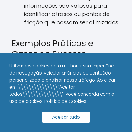
informações são valiosas para
identificar atrasos ou pontos de
fricção que possam ser otimizados.
Exemplos Práticos e
Cases de Sucesso
Utilizamos cookies para melhorar sua experiência
Uma das melhores maneiras de
de navegação, veicular anúncios ou conteúdo
compreender a aplicação do conceito
personalizado e analisar nosso tráfego. Ao clicar
de jornada de conversão é analisar
em \\\\\\\\\\\\\\\"Aceitar
casos práticos e exemplos de empresas
todos\\\\\\\\\\\\\\\", você concorda com o
que obtiveram sucesso ao implementá-
uso de cookies.
Política de Cookies
lo. A seguir, apresentamos alguns
cenários que ilustram como essa
Aceitar tudo
estratégia pode ser transformadora: