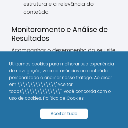
estrutura e a relevância do
conteúdo.
Monitoramento e Análise de
Resultados
Acompanhar o desempenho do seu site
é essencial para validar os ganhos
Utilizamos cookies para melhorar sua experiência
proporcionados pelo Jump-to-Content
de navegação, veicular anúncios ou conteúdo
Link. Utilize ferramentas de análise, como
personalizado e analisar nosso tráfego. Ao clicar
o Google Analytics e o Google Search
em \\\\\\\\\\\\\\\"Aceitar
Console, para monitorar:
todos\\\\\\\\\\\\\\\", você concorda com o
uso de cookies.
Política de Cookies
Taxa de rejeição:
Avalie se os
usuários estão permanecendo por
Aceitar tudo
mais tempo na página após utilizar
o link.