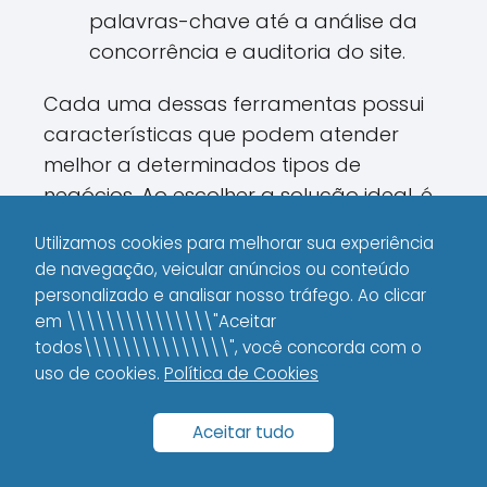
palavras-chave até a análise da
concorrência e auditoria do site.
Cada uma dessas ferramentas possui
características que podem atender
melhor a determinados tipos de
negócios. Ao escolher a solução ideal, é
importante considerar a interface, as
Utilizamos cookies para melhorar sua experiência
funcionalidades e o custo-benefício.
de navegação, veicular anúncios ou conteúdo
Investir em uma ferramenta robusta
personalizado e analisar nosso tráfego. Ao clicar
pode significar um divisor de águas
em \\\\\\\\\\\\\\\"Aceitar
para o sucesso do seu SEO.
todos\\\\\\\\\\\\\\\", você concorda com o
uso de cookies.
Política de Cookies
Estudos de Caso e
Aceitar tudo
Aplicações Práticas do