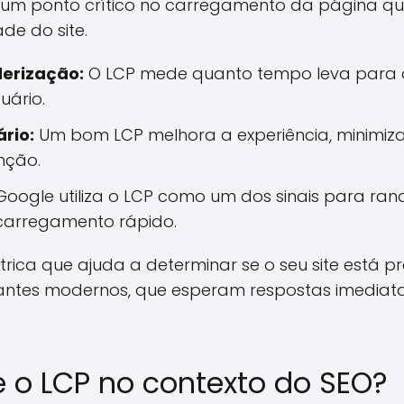
a um ponto crítico no carregamento da página q
de do site.
derização:
O LCP mede quanto tempo leva para q
uário.
rio:
Um bom LCP melhora a experiência, minimiza
nção.
oogle utiliza o LCP como um dos sinais para r
 carregamento rápido.
trica que ajuda a determinar se o seu site está
itantes modernos, que esperam respostas imedi
e o LCP no contexto do SEO?