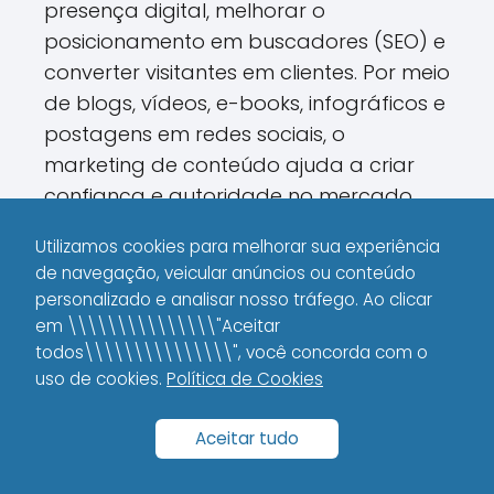
presença digital, melhorar o
posicionamento em buscadores (SEO) e
converter visitantes em clientes. Por meio
de blogs, vídeos, e-books, infográficos e
postagens em redes sociais, o
marketing de conteúdo ajuda a criar
confiança e autoridade no mercado,
tornando o público mais receptivo à
Utilizamos cookies para melhorar sua experiência
compra dos produtos ou serviços
de navegação, veicular anúncios ou conteúdo
oferecidos.
personalizado e analisar nosso tráfego. Ao clicar
em \\\\\\\\\\\\\\\"Aceitar
Além disso, o marketing de conteúdo
todos\\\\\\\\\\\\\\\", você concorda com o
serve para educar os consumidores,
uso de cookies.
Política de Cookies
resolver dúvidas e oferecer soluções, o
que gera um ciclo contínuo de interesse
Aceitar tudo
e engagement. Assim, a estratégia não