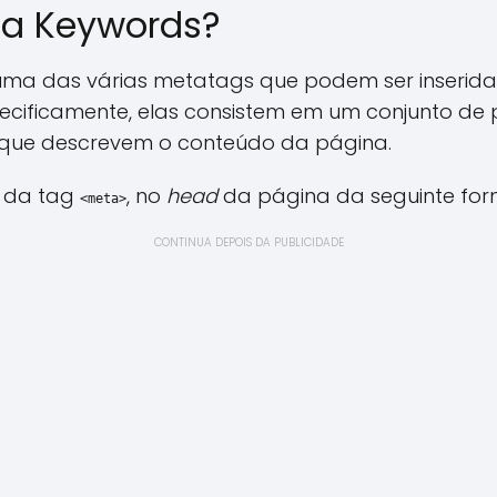
ta Keywords?
ma das várias metatags que podem ser inserid
cificamente, elas consistem em um conjunto de p
 que descrevem o conteúdo da página.
o da tag
, no
head
da página da seguinte for
<meta>
CONTINUA DEPOIS DA PUBLICIDADE