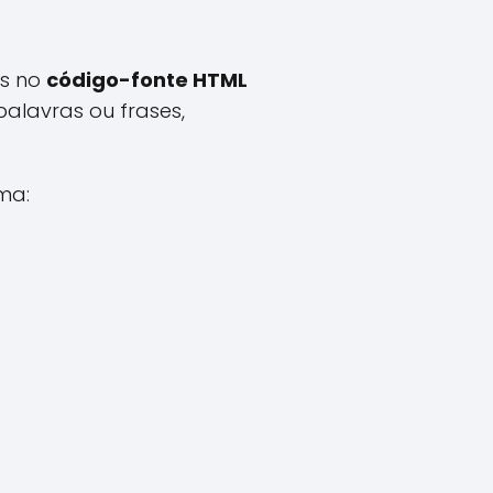
as no
código-fonte HTML
alavras ou frases,
ma: