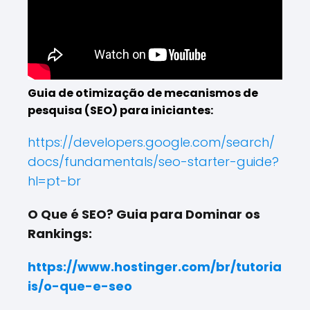
Guia de otimização de mecanismos de
pesquisa (SEO) para iniciantes:
https://developers.google.com/search/
docs/fundamentals/seo-starter-guide?
hl=pt-br
O Que é SEO? Guia para Dominar os
Rankings:
https://www.hostinger.com/br/tutoria
is/o-que-e-seo