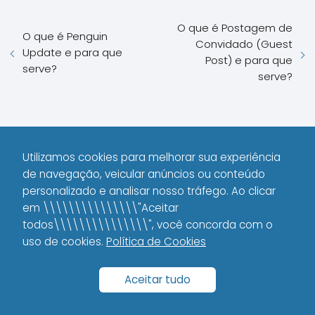
O que é Postagem de
O que é Penguin
Convidado (Guest
Update e para que
Post) e para que
serve?
serve?
Utilizamos cookies para melhorar sua experiência
de navegação, veicular anúncios ou conteúdo
personalizado e analisar nosso tráfego. Ao clicar
em \\\\\\\\\\\\\\\"Aceitar
todos\\\\\\\\\\\\\\\", você concorda com o
uso de cookies.
Política de Cookies
O que é Z-indexing e para
Aceitar tudo
que serve?