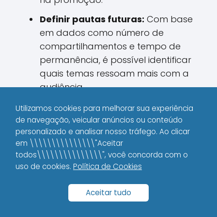
Definir pautas futuras:
Com base
em dados como número de
compartilhamentos e tempo de
permanência, é possível identificar
quais temas ressoam mais com a
audiência.
Utilizamos cookies para melhorar sua experiência
Ao acompanhar métricas como
de navegação, veicular anúncios ou conteúdo
visualizações, duração da sessão, taxa
personalizado e analisar nosso tráfego. Ao clicar
de cliques em links internos e no índice
em \\\\\\\\\\\\\\\"Aceitar
de engajamento (como curtidas e
todos\\\\\\\\\\\\\\\", você concorda com o
compartilhamentos), você pode ajustar
uso de cookies.
Política de Cookies
sua estratégia de conteúdo para
oferecer sempre o que o seu público
Aceitar tudo
deseja. Essa prática resulta não só em