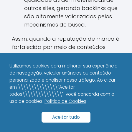
outros sites, gerando backlinks que
são altamente valorizados pelos
mecanismos de busca.
Assim, quando a reputação de marca é
fortalecida por meio de conteúdos
consistentes e valiosos, os resultados de
SEO tendem a melhorar, criando um
Utilizamos cookies para melhorar sua experiência
ciclo virtuoso de crescimento e
de navegação, veicular anúncios ou conteúdo
visibilidade.
personalizado e analisar nosso tráfego. Ao clicar
em \\\\\\\\\\\\\\\"Aceitar
todos\\\\\\\\\\\\\\\", você concorda com o
Impacto nas Avaliações e
uso de cookies.
Política de Cookies
Feedbacks
Aceitar tudo
Plataformas de avaliação e redes
sociais desempenham um papel