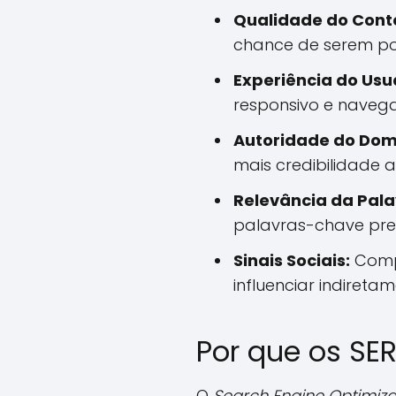
Qualidade do Cont
chance de serem pos
Experiência do Usu
responsivo e navega
Autoridade do Dom
mais credibilidade 
Relevância da Pal
palavras-chave pre
Sinais Sociais:
Compa
influenciar indireta
Por que os SE
O
Search Engine Optimiza