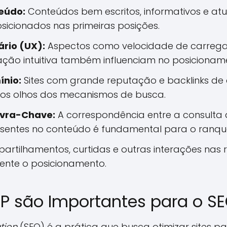
eúdo:
Conteúdos bem escritos, informativos e at
icionados nas primeiras posições.
ário (UX):
Aspectos como velocidade de carrega
ção intuitiva também influenciam no posicionam
ínio:
Sites com grande reputação e backlinks de
aos olhos dos mecanismos de busca.
avra-Chave:
A correspondência entre a consulta 
sentes no conteúdo é fundamental para o ranq
rtilhamentos, curtidas e outras interações nas 
mente o posicionamento.
RP são Importantes para o S
tion
(SEO) é a prática que busca otimizar sites p