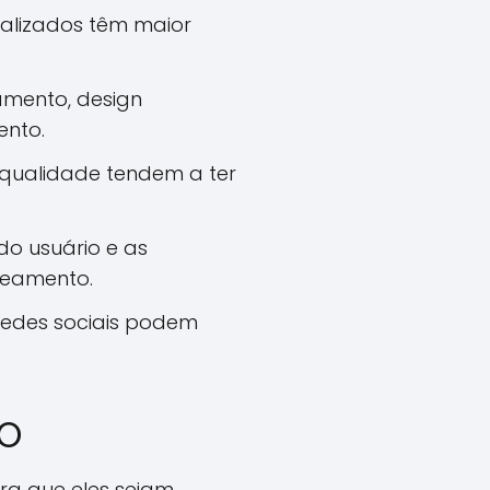
ualizados têm maior
mento, design
ento.
 qualidade tendem a ter
do usuário e as
ueamento.
redes sociais podem
EO
ara que eles sejam