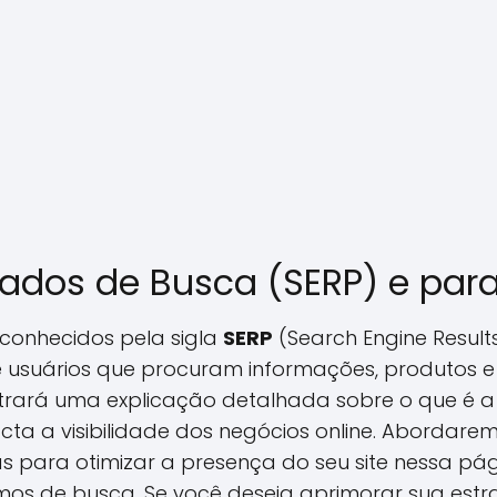
tados de Busca (SERP) e par
 conhecidos pela sigla
SERP
(Search Engine Result
usuários que procuram informações, produtos e s
ntrará uma explicação detalhada sobre o que é a
cta a visibilidade dos negócios online. Abordare
as para otimizar a presença do seu site nessa pá
os de busca. Se você deseja aprimorar sua estr