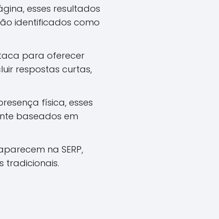
gina, esses resultados
São identificados como
taca para oferecer
uir respostas curtas,
esença física, esses
mente baseados em
aparecem na SERP,
 tradicionais.