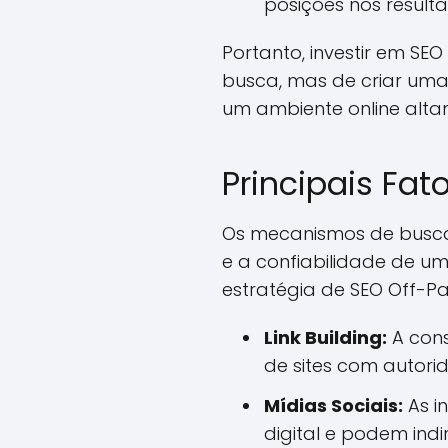
posições nos resul
Portanto, investir em S
busca, mas de criar uma
um ambiente online alta
Principais Fat
Os mecanismos de busca, 
e a confiabilidade de um
estratégia de SEO Off-Pag
Link Building:
A cons
de sites com autorid
Mídias Sociais:
As i
digital e podem in