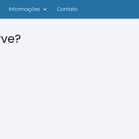
Informações
Contato
rve?