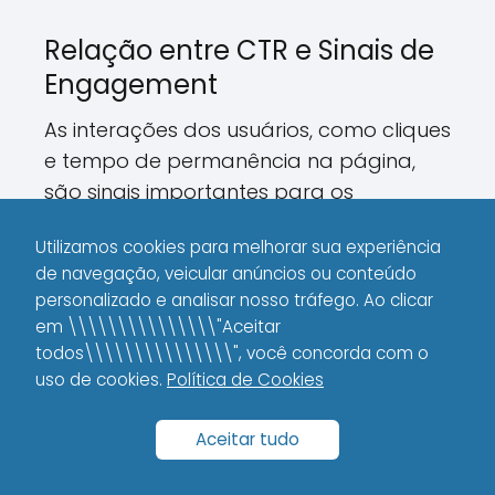
Relação entre CTR e Sinais de
Engagement
As interações dos usuários, como cliques
e tempo de permanência na página,
são sinais importantes para os
algoritmos dos motores de busca.
Utilizamos cookies para melhorar sua experiência
de navegação, veicular anúncios ou conteúdo
Uma
CTR elevada
indica que o
personalizado e analisar nosso tráfego. Ao clicar
conteúdo é relevante e que o usuário
em \\\\\\\\\\\\\\\"Aceitar
encontrou o que procurava, o que
todos\\\\\\\\\\\\\\\", você concorda com o
contribui para uma melhor experiência.
uso de cookies.
Política de Cookies
Além disso, um engajamento consistente
Aceitar tudo
pode reduzir a taxa de rejeição e
aumentar o tempo médio de sessão,