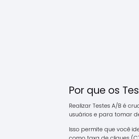
Por que os Te
Realizar Testes A/B é cr
usuários e para tomar d
Isso permite que você i
como taxa de cliques (C