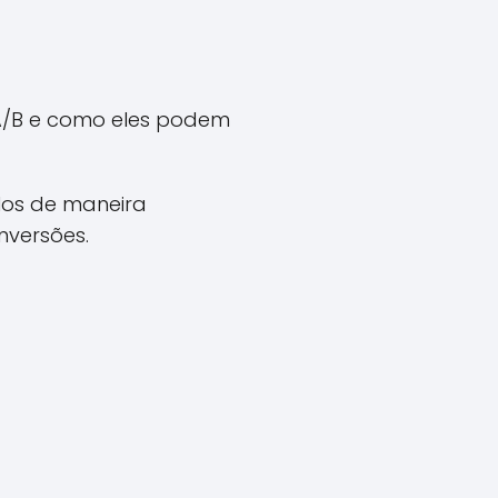
 A/B e como eles podem
los de maneira
nversões.