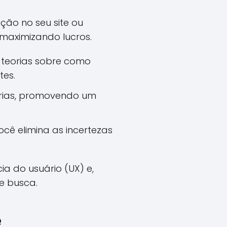
ção no seu site ou
maximizando lucros.
 teorias sobre como
es.
orias, promovendo um
ocê elimina as incertezas
a do usuário (UX) e,
e busca.
e