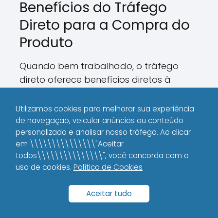
Benefícios do Tráfego
Direto para a Compra do
Produto
Quando bem trabalhado, o tráfego
direto oferece benefícios diretos à
conversão e, consequentemente, à
compra do produto ou serviço que
Utilizamos cookies para melhorar sua experiência
você oferece.
de navegação, veicular anúncios ou conteúdo
personalizado e analisar nosso tráfego. Ao clicar
Maior Engajamento
: Visitantes que
em \\\\\\\\\\\\\\\"Aceitar
todos\\\\\\\\\\\\\\\", você concorda com o
acessam diretamente o site tendem a
uso de cookies.
Política de Cookies
ter um nível de interesse e engajamento
mais elevado com sua marca. Esse
Aceitar tudo
engajamento é crucial para
transformar visitas em vendas.