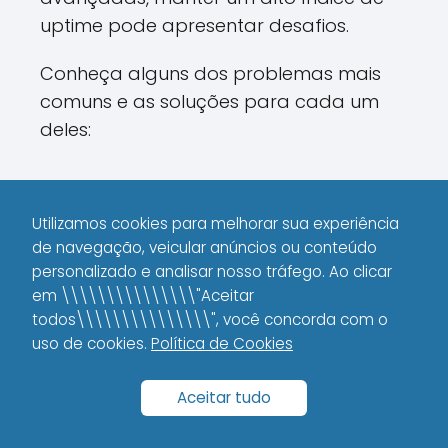
uptime pode apresentar desafios.
Conheça alguns dos problemas mais
comuns e as soluções para cada um
deles:
Interrupções Programadas vs.
Falhas Inesperadas
Utilizamos cookies para melhorar sua experiência
de navegação, veicular anúncios ou conteúdo
Muitas vezes, a indisponibilidade do site
personalizado e analisar nosso tráfego. Ao clicar
ocorre devido a manutenções
em \\\\\\\\\\\\\\\"Aceitar
programadas.
todos\\\\\\\\\\\\\\\", você concorda com o
uso de cookies.
Política de Cookies
Embora sejam necessárias para a
atualização e melhoria da
Aceitar tudo
infraestrutura, essas manutenções