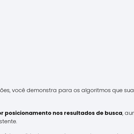
ções, você demonstra para os algoritmos que su
or posicionamento nos resultados de busca
, a
stente.