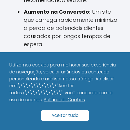
recomendando seu site.
Aumento na Conversão:
Um site
que carrega rapidamente minimiza
a perda de potenciais clientes
causados por longos tempos de
espera.
Melhor Acessibilidade:
Uma
experiência rápida e responsiva
Utilizamos cookies para melhorar sua experiência
beneficia todos os usuários,
de navegação, veicular anúncios ou conteúdo
personalizado e analisar nosso tráfego. Ao clicar
inclusive aqueles com conexões de
em \\\\\\\\\\\\\\\"Aceitar
internet mais lentas.
todos\\\\\\\\\\\\\\\", você concorda com o
uso de cookies.
Política de Cookies
Ao investir na otimização da velocidade,
você garante que cada visitante tenha
Aceitar tudo
uma experiência coerente e eficiente,
independentemente do dispositivo ou