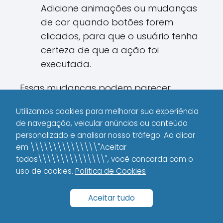
Adicione animações ou mudanças
de cor quando botões forem
clicados, para que o usuário tenha
certeza de que a ação foi
executada.
Essas mudanças podem parecer
pequenas, mas um site que oferece
Utilizamos cookies para melhorar sua experiência
uma experiência fluida é capaz de
de navegação, veicular anúncios ou conteúdo
fidelizar o usuário e aumentar a taxa de
personalizado e analisar nosso tráfego. Ao clicar
conversão. Se a meta é vender mais,
em \\\\\\\\\\\\\\\"Aceitar
cada detalhe conta.
todos\\\\\\\\\\\\\\\", você concorda com o
uso de cookies.
Política de Cookies
O Impacto da Versão
Aceitar tudo
Móvel nas Estratégias de