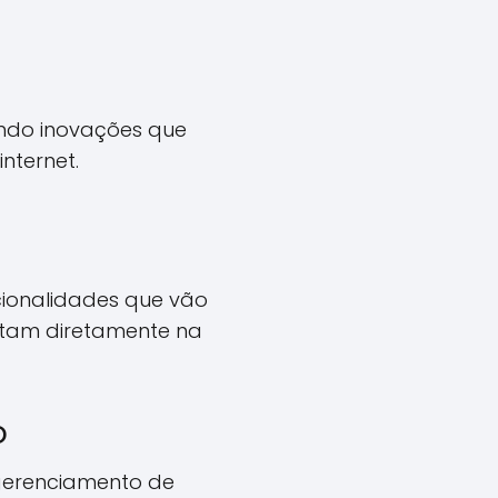
tando inovações que
nternet.
ionalidades que vão
ctam diretamente na
o
 gerenciamento de