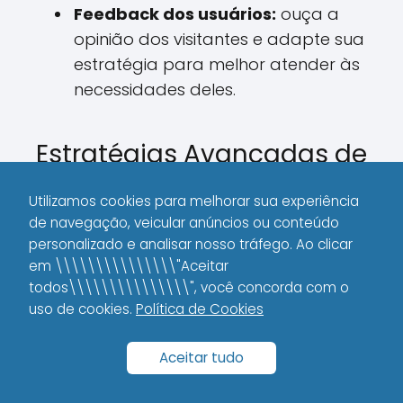
Feedback dos usuários:
ouça a
opinião dos visitantes e adapte sua
estratégia para melhor atender às
necessidades deles.
Estratégias Avançadas de
White Hat SEO
Utilizamos cookies para melhorar sua experiência
de navegação, veicular anúncios ou conteúdo
Para maximizar os resultados, é possível
personalizado e analisar nosso tráfego. Ao clicar
incorporar estratégias avançadas ao
em \\\\\\\\\\\\\\\"Aceitar
seu planejamento de White Hat SEO.
todos\\\\\\\\\\\\\\\", você concorda com o
Estas técnicas vão além do básico e
uso de cookies.
Política de Cookies
ajudam a consolidar a autoridade do
site em seu nicho de atuação.
Aceitar tudo