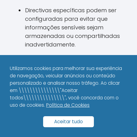
Directivas específicas podem ser
configuradas para evitar que
informações sensíveis sejam
armazenadas ou compartilhadas
inadvertidamente.
Essa atenção aos detalhes pode ser
decisiva para manter a segurança dos
Utilizamos cookies para melhorar sua experiência
de navegação, veicular anúncios ou conteúdo
dados e a eficiência das aplicações,
personalizado e analisar nosso tráfego. Ao clicar
além de reforçar a experiência do
em \\\\\\\\\\\\\\\"Aceitar
usuário ao garantir que as informações
todos\\\\\\\\\\\\\\\", você concorda com o
estejam sempre corretas e atualizadas.
uso de cookies.
Política de Cookies
Como o X-Cache-Control
Aceitar tudo
Pode Aumentar a