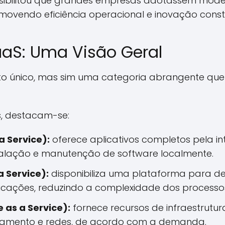
sibilitou que grandes empresas adotassem mode
romovendo eficiência operacional e inovação const
aS: Uma Visão Geral
o único, mas sim uma categoria abrangente que i
s, destacam-se:
a Service):
oferece aplicativos completos pela in
talação e manutenção de software localmente.
a Service):
disponibiliza uma plataforma para de
icações, reduzindo a complexidade dos process
e as a Service):
fornece recursos de infraestrutur
namento e redes, de acordo com a demanda.