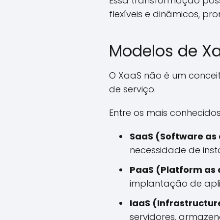
Essa transformação pos
flexíveis e dinâmicos, p
Modelos de Xa
O XaaS não é um conceit
de serviço.
Entre os mais conhecido
SaaS (Software as 
necessidade de ins
PaaS (Platform as 
implantação de apl
IaaS (Infrastructur
servidores, armaze