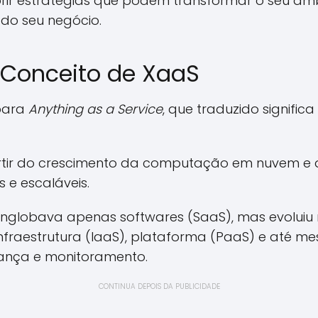
ir estratégias que podem transformar o seu amb
 do seu negócio.
 Conceito de XaaS
 para
Anything as a Service
, que traduzido signific
artir do crescimento da computação em nuvem e
s e escaláveis.
 englobava apenas softwares (SaaS), mas evoluiu 
infraestrutura (IaaS), plataforma (PaaS) e até 
rança e monitoramento.
CONTINUA DEPOIS DA PUBLICIDADE