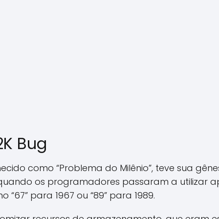
2K Bug
cido como “Problema do Milênio”, teve sua gêne
ando os programadores passaram a utilizar ap
o “67” para 1967 ou “89” para 1989.
nomizar recursos de armazenamento, que eram e