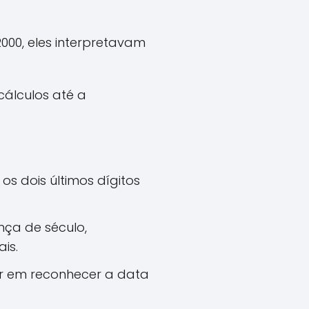
000, eles interpretavam
álculos até a
 dois últimos dígitos
ça de século,
is.
r em reconhecer a data