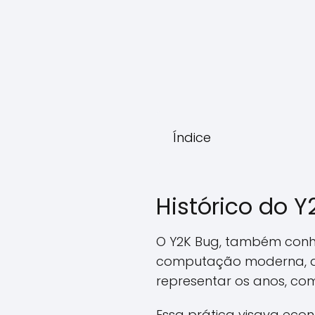
Índice
Histórico do Y
O Y2K Bug, também conhe
computação moderna, qu
representar os anos, com
Essa prática visava eco