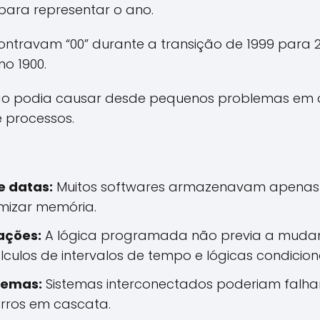
para representar o ano.
ntravam “00” durante a transição de 1999 para 2
o 1900.
ção podia causar desde pequenos problemas em c
 processos.
 datas:
Muitos softwares armazenavam apenas os
mizar memória.
ações:
A lógica programada não previa a mudan
los de intervalos de tempo e lógicas condiciona
stemas:
Sistemas interconectados poderiam falha
erros em cascata.