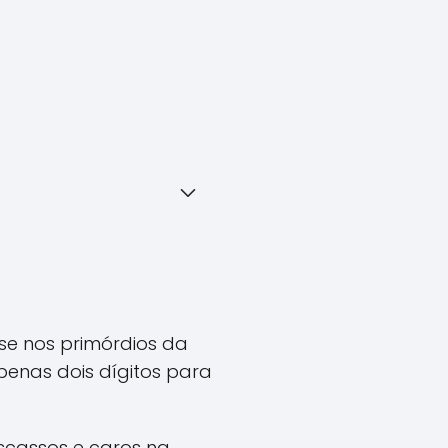
se nos primórdios da
enas dois dígitos para
scassos e caros na