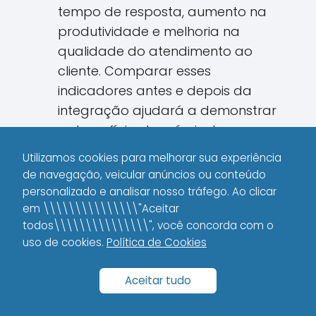
tempo de resposta, aumento na
produtividade e melhoria na
qualidade do atendimento ao
cliente. Comparar esses
indicadores antes e depois da
integração ajudará a demonstrar
os benefícios tangíveis da
mudança.
Utilizamos cookies para melhorar sua experiência
de navegação, veicular anúncios ou conteúdo
Esclarecer essas dúvidas é fundamental
personalizado e analisar nosso tráfego. Ao clicar
para que a integração dos sistemas
em \\\\\\\\\\\\\\\"Aceitar
acabe sendo encarada não como um
todos\\\\\\\\\\\\\\\", você concorda com o
custo, mas como um investimento
uso de cookies.
Política de Cookies
estratégico para ampliar a eficiência e
Aceitar tudo
a competitividade da empresa.