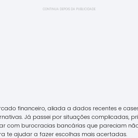
CONTINUA DEPOIS DA PUBLICIDADE
cado financeiro, aliada a dados recentes e case
ernativas. Já passei por situações complicadas, pr
idar com burocracias bancárias que pareciam não 
ra te ajudar a fazer escolhas mais acertadas.