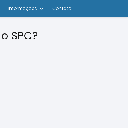
Informações
Contato
 o SPC?