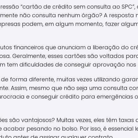
essão “cartão de crédito sem consulta ao SPC”, 
ealmente não consulta nenhum órgão? A resposta n
resas podem, em algum momento, fazer algum t
dutos financeiros que anunciam a liberação do c
rosa. Geralmente, esses cartões são voltados p
 tem dificuldades de conseguir aprovação nos b
de forma diferente, muitas vezes utilizando gar
lmente. Assim, mesmo que não seja uma consulta c
rocracia e conseguir crédito para emergências
es são vantajosos? Muitas vezes, eles têm taxas d
e acabar pesando no bolso. Por isso, é essencial 
to antes de assinar qualquer contrato.