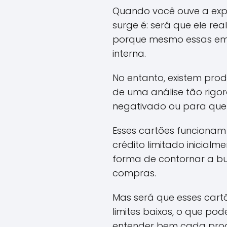
Quando você ouve a expr
surge é: será que ele r
porque mesmo essas emp
interna.
No entanto, existem pro
de uma análise tão rigo
negativado ou para quem
Esses cartões funcionam 
crédito limitado inicia
forma de contornar a bu
compras.
Mas será que esses cartõ
limites baixos, o que pod
entender bem cada produ