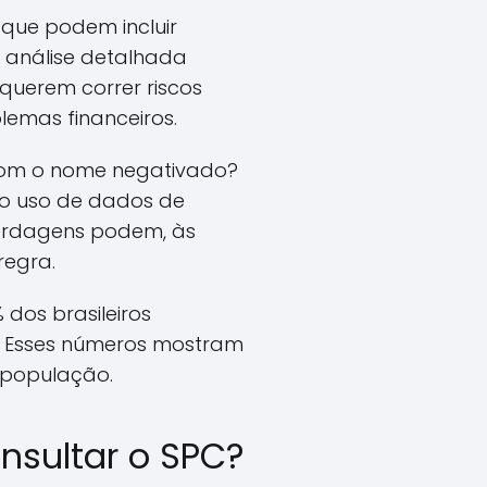
 que podem incluir
a análise detalhada
querem correr riscos
lemas financeiros.
com o nome negativado?
o o uso de dados de
bordagens podem, às
regra.
dos brasileiros
. Esses números mostram
a população.
onsultar o SPC?