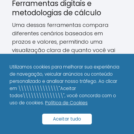
Ferramentas digitais e
metodologias de cálculo
Uma dessas ferramentas compara
diferentes cenários baseados em
prazos e valores, permitindo uma
visualização clara de quanto você vai
pagar no final. Por exemplo, se você
escolher um prazo maior, as parcelas
Utilizamos cookies para melhorar sua experiência
de navegação, veicular anúncios ou conteúdo
podem ser menores, mas os juros totais
personalizado e analisar nosso tráfego. Ao clicar
aumentarão.
em \\\\\\\\\\\\\\\"Aceitar
todos\\\\\\\\\\\\\\\", você concorda com o
Em uma comparação objetiva, segundo
uso de cookies.
Política de Cookies
a Nubank (2023), clientes que optaram
por prazos mais curtos economizaram,
Aceitar tudo
em média, 25% a mais em juros do que
aqueles que escolheram prazos longos.