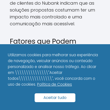
de clientes do Nubank indicam que as
soluções propostas costumam ter um
impacto mais controlado e uma
comunicação mais acessível.
Fatores que Podem
Agravar a Situação
Utilizamos cookies para melhorar sua experiência
de navegação, veicular anúncios ou conteúdo
Há vários fatores que podem
personalizado e analisar nosso tráfego. Ao clicar
transformar um atraso em um
em \\\\\\\\\\\\\\\"Aceitar
verdadeiro pesadelo financeiro. Saber o
todos\\\\\\\\\\\\\\\", você concorda com o
que pode piorar a situação te ajuda a
uso de cookies.
Política de Cookies
se prevenir e a adotar estratégias antes
que o problema se agrave.
Aceitar tudo
Entre esses fatores, o crédito rotativo, o