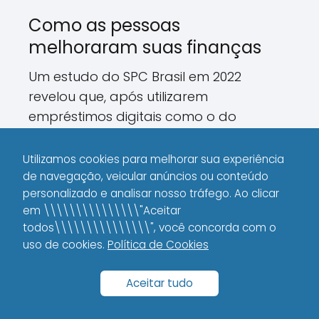
Como as pessoas
melhoraram suas finanças
Um estudo do SPC Brasil em 2022
revelou que, após utilizarem
empréstimos digitais como o do
Nubank, 68% dos consumidores
conseguiram reorganizar as suas
Utilizamos cookies para melhorar sua experiência
finanças e quitar dívidas acumuladas.
de navegação, veicular anúncios ou conteúdo
personalizado e analisar nosso tráfego. Ao clicar
Esse número mostra o quão poderoso
em \\\\\\\\\\\\\\\"Aceitar
pode ser o impacto de optar por
todos\\\\\\\\\\\\\\\", você concorda com o
soluções modernas e eficientes.
uso de cookies.
Política de Cookies
Além disso, a transparência no contrato
Aceitar tudo
e a clareza das informações ajudam os
clientes a se planejarem melhor, o que