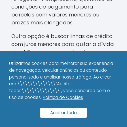
condições de pagamento para
parcelas com valores menores ou
prazos mais alongados.
Outra opção é buscar linhas de crédito
com juros menores para quitar a dívida
atual. Segundo a pesquisa da
Confederação Nacional de Instituições
Utilizamos cookies para melhorar sua experiência
Financeiras (CNF 2023),
de navegação, veicular anúncios ou conteúdo
aproximadamente 38% dos brasileiros
personalizado e analisar nosso tráfego. Ao clicar
conseguiram reduzir seus custos ao
em \\\\\\\\\\\\\\\"Aceitar
todos\\\\\\\\\\\\\\\", você concorda com o
trocar um empréstimo por outro com
uso de cookies.
Política de Cookies
condições melhores.
Você já considerou a possibilidade de
Aceitar tudo
investir o dinheiro que seria usado na