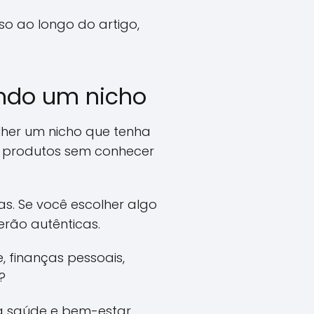
o ao longo do artigo,
endo um nicho
olher um nicho que tenha
r produtos sem conhecer
as. Se você escolher algo
erão autênticas.
 finanças pessoais,
?
à saúde e bem-estar