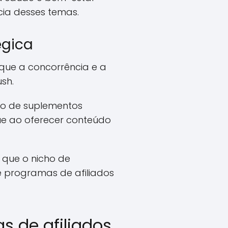
cia desses temas.
égica
ique a concorrência e a
sh.
ado de suplementos
ue ao oferecer conteúdo
 que o nicho de
e programas de afiliados
s de afiliados