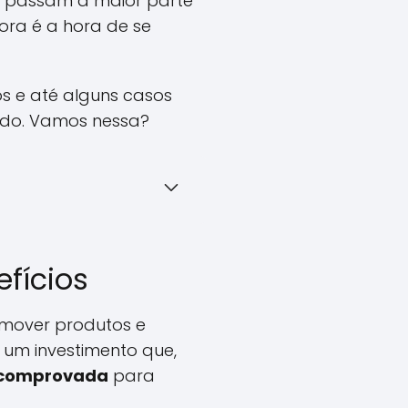
s passam a maior parte
ora é a hora de se
os e até alguns casos
ído. Vamos nessa?
efícios
romover produtos e
 um investimento que,
 comprovada
para