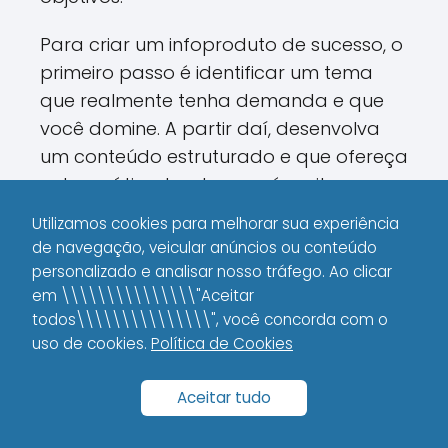
Para criar um infoproduto de sucesso, o
primeiro passo é identificar um tema
que realmente tenha demanda e que
você domine. A partir daí, desenvolva
um conteúdo estruturado e que ofereça
valor prático. Lembre-se: é muito
importante ter uma estratégia de
Utilizamos cookies para melhorar sua experiência
lançamento bem definida.
de navegação, veicular anúncios ou conteúdo
personalizado e analisar nosso tráfego. Ao clicar
O que você acha de transformar sua
em \\\\\\\\\\\\\\\"Aceitar
expertise em um curso online? Pode ser
todos\\\\\\\\\\\\\\\", você concorda com o
uma excelente forma de diversificar sua
uso de cookies.
Política de Cookies
fonte de renda e criar um negócio
Aceitar tudo
escalável.